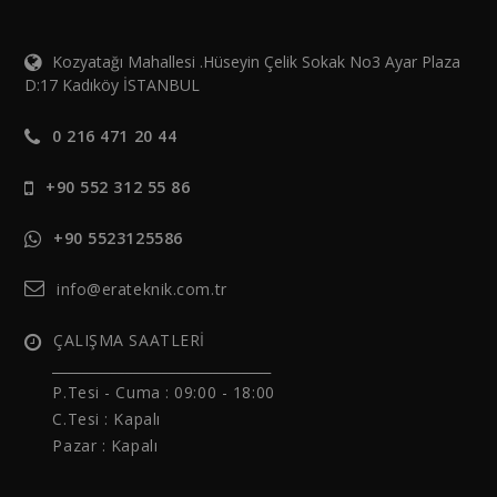
Kozyatağı Mahallesi .Hüseyin Çelik Sokak No3 Ayar Plaza
D:17 Kadıköy İSTANBUL
0 216 471 20 44
+90 552 312 55 86
+90 5523125586
info@erateknik.com.tr
ÇALIŞMA SAATLERİ
______________________________
P.Tesi - Cuma :
09:00 - 18:00
C.Tesi : Kapalı
Pazar : Kapalı