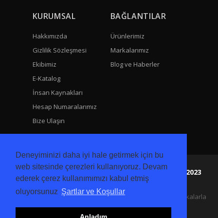
KURUMSAL
BAĞLANTILAR
Hakkımızda
Ürünlerimiz
Gizlilik Sözleşmesi
Markalarımız
Ekibimiz
Blog ve Haberler
E-Katalog
İnsan Kaynakları
Hesap Numaralarımız
Bize Ulaşın
Deneyiminizi daha iyi hale getirmek için bu
web sitesinde çerezleri kullanıyoruz. Devam
Era Teknik Elektrik San ve Tic Ltd Sti. Copyright 2023
ederek çerez kullanımımızı kabul etmiş
Tüm Hakları Mahfuzdur.
oluyorsunuz
Şartlar ve Koşullar
30 Yıllık Endüstriyel Tecrübemizle Temsilcisi olduğumuz markalarla
satış, uygulama ve mühendislik hizmeti sunmaktayız.
Anladım