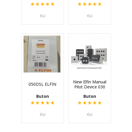
★
★
★
★
★
★
★
★
★
★
€U
€U
New Elfin Manual
050DSL ELFİN
Pilot Device 030
Buton
Buton
★
★
★
★
★
★
★
★
★
★
€U
€U