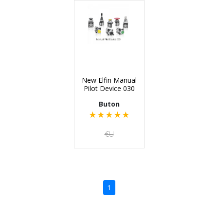
New Elfin Manual
Pilot Device 030
Buton
★
★
★
★
★
€U
(current)
1