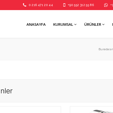
0 216 471 20 44
+90 552 312 55 86
+
ANASAYFA
KURUMSAL
ÜRÜNLER
Buradasın
nler