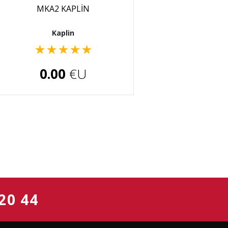
MKA2 KAPLİN
Kaplin
★
★
★
★
★
0.00
€U
20 44