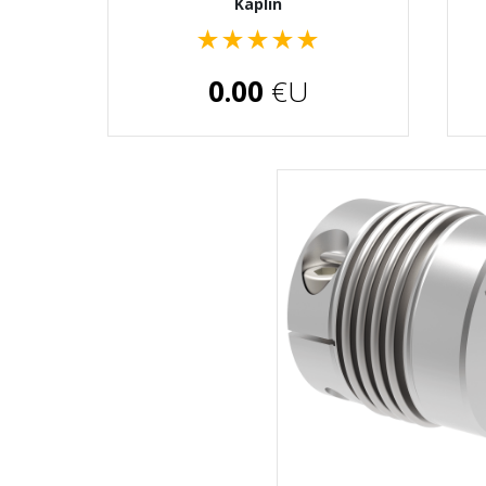
Kaplin
★
★
★
★
★
0.00
€U