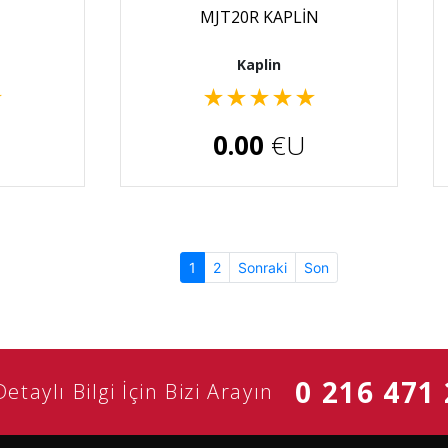
MJT20R KAPLİN
Kaplin
★
★
★
★
★
★
0.00
€U
(current)
1
2
Sonraki
Son
0 216 471 
Detaylı Bilgi İçin Bizi Arayın