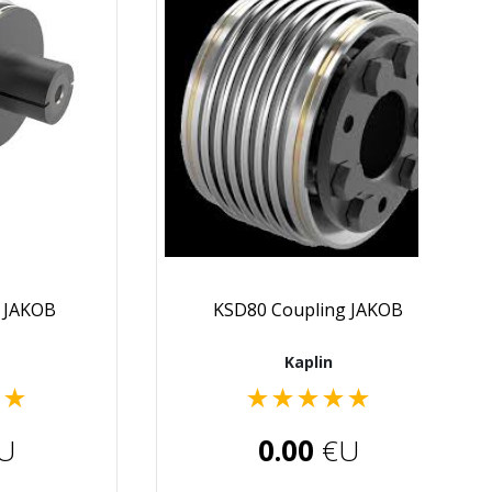
g JAKOB
KSD80 Coupling JAKOB
Kaplin
★
★
★
★
★
★
★
U
0.00
€U