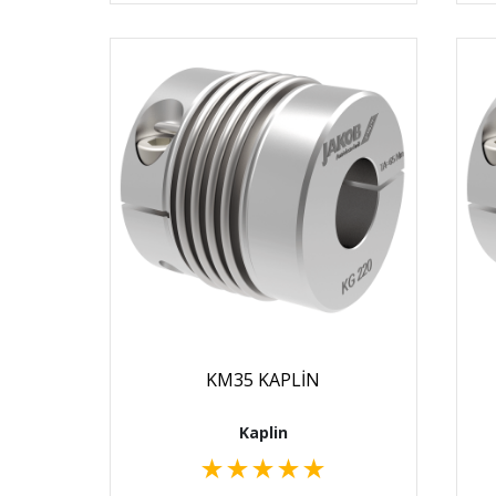
KM35 KAPLİN
Kaplin
★
★
★
★
★