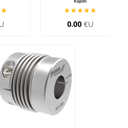
Kaplin
★
★
★
★
★
★
★
U
0.00
€U