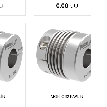
U
0.00
€U
LİN
MOH-C 32 KAPLİN