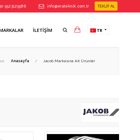
TEKLİF AL
90 5523125586
info@erateknik.com.tr
MARKALAR
İLETIŞIM
TR
ız:
Anasayfa
/
Jacob Markasına Ait Ürünler