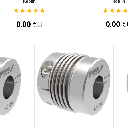
Kaplin
Kaplin
★
★
★
★
★
★
★
★
0.00
€U
0.00
€