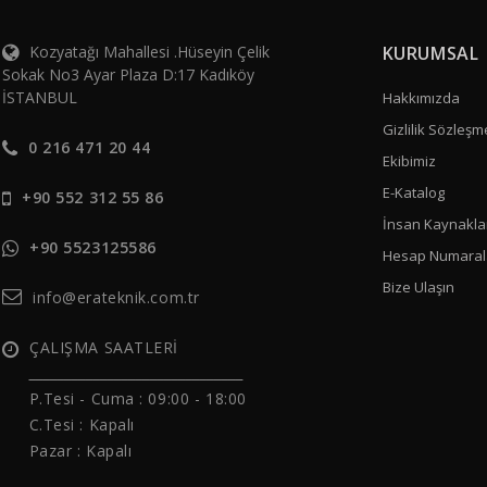
Kozyatağı Mahallesi .Hüseyin Çelik
KURUMSAL
Sokak No3 Ayar Plaza D:17 Kadıköy
İSTANBUL
Hakkımızda
Gizlilik Sözleşm
0 216 471 20 44
Ekibimiz
E-Katalog
+90 552 312 55 86
İnsan Kaynakla
+90 5523125586
Hesap Numaral
Bize Ulaşın
info@erateknik.com.tr
ÇALIŞMA SAATLERİ
______________________________
P.Tesi - Cuma :
09:00 - 18:00
C.Tesi : Kapalı
Pazar : Kapalı