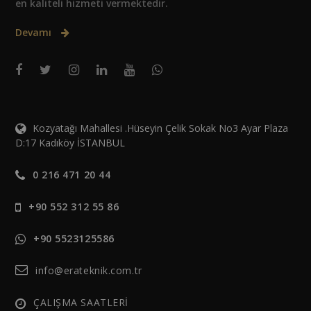
en kaliteli hizmeti vermektedir.
Devamı
Kozyatağı Mahallesi .Hüseyin Çelik Sokak No3 Ayar Plaza
D:17 Kadıköy İSTANBUL
0 216 471 20 44
+90 552 312 55 86
+90 5523125586
info@erateknik.com.tr
ÇALIŞMA SAATLERİ