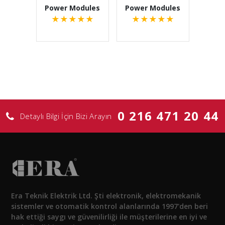
Power Modules
Power Modules
★
★
★
★
★
★
★
★
★
★
0 216 471 20 44
Detaylı Bilgi İçin Bizi Arayın
Era Teknik Elektrik Ltd. Şti elektronik, elektromekanik
sistemler ve otomatik kontrol alanlarında 1997'den beri
hak ettiği saygı ve güvenilirliği ile müşterilerine en iyi ve