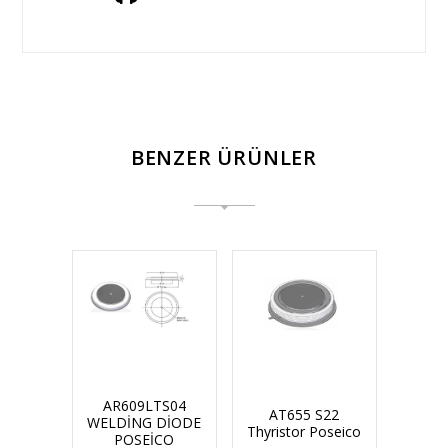
BENZER ÜRÜNLER
AR609LTS04
AT655 S22
WELDİNG DİODE
Thyristor Poseico
POSEİCO