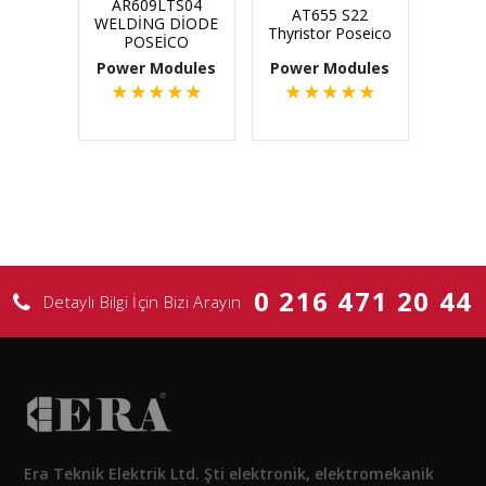
AR609LTS04
AT655 S22
WELDİNG DİODE
Thyristor Poseico
POSEİCO
Power Modules
Power Modules
★
★
★
★
★
★
★
★
★
★
0 216 471 20 44
Detaylı Bilgi İçin Bizi Arayın
Era Teknik Elektrik Ltd. Şti elektronik, elektromekanik