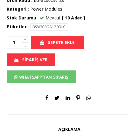
Ürün Kodu
: BSM200GA120
Kategori
:
Power Modules
Stok Durumu
:
Mevcut
[ 10 Adet ]
Etiketler
:
BSM200GA120DLC
+
SEPETE EKLE
-
SİPARİŞ VER
WHATSAPP'TAN SİPARİŞ
AÇIKLAMA