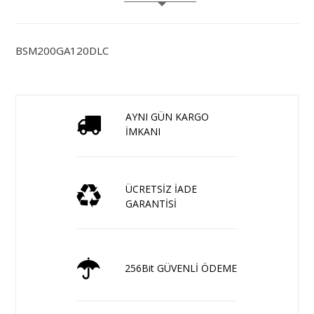
BSM200GA120DLC
AYNI GÜN KARGO
İMKANI
ÜCRETSİZ İADE
GARANTİSİ
256Bit GÜVENLİ ÖDEME