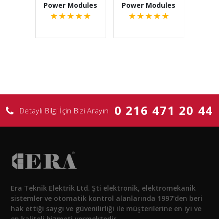
Power Modules
Power Modules
★
★
★
★
★
★
★
★
★
★
0 216 471 20 44
Detaylı Bilgi İçin Bizi Arayın
Era Teknik Elektrik Ltd. Şti elektronik, elektromekanik
sistemler ve otomatik kontrol alanlarında 1997'den beri
hak ettiği saygı ve güvenilirliği ile müşterilerine en iyi ve
en kaliteli hizmeti vermektedir.