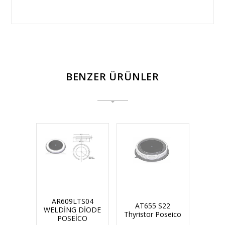
BENZER ÜRÜNLER
AR609LTS04
AT655 S22
WELDİNG DİODE
Thyristor Poseico
POSEİCO