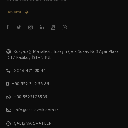
Devamı
Kozyatağı Mahallesi .Hüseyin Çelik Sokak No3 Ayar Plaza
D:17 Kadıköy İSTANBUL
0 216 471 20 44
+90 552 312 55 86
+90 5523125586
info@erateknik.com.tr
ÇALIŞMA SAATLERİ