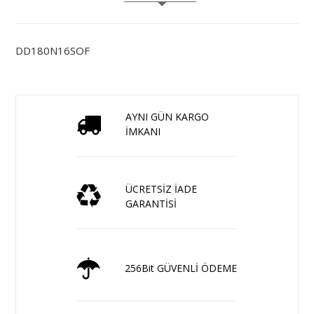
DD180N16SOF
AYNI GÜN KARGO
İMKANI
ÜCRETSİZ İADE
GARANTİSİ
256Bit GÜVENLİ ÖDEME