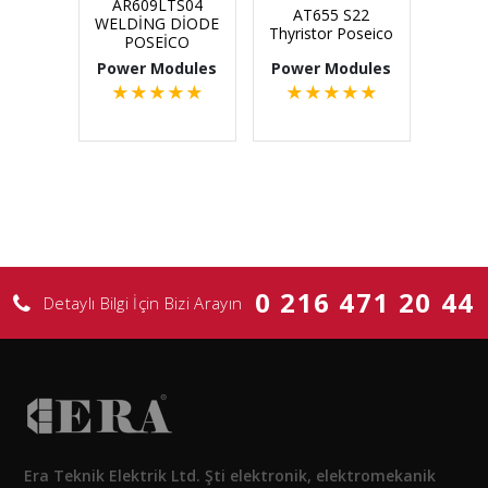
AR609LTS04
AT655 S22
WELDİNG DİODE
Thyristor Poseico
POSEİCO
Power Modules
Power Modules
★
★
★
★
★
★
★
★
★
★
0 216 471 20 44
Detaylı Bilgi İçin Bizi Arayın
Era Teknik Elektrik Ltd. Şti elektronik, elektromekanik