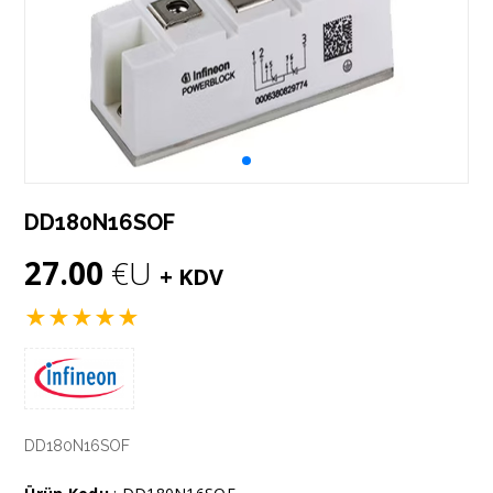
DD180N16SOF
27.00
€U
+ KDV
★
★
★
★
★
DD180N16SOF