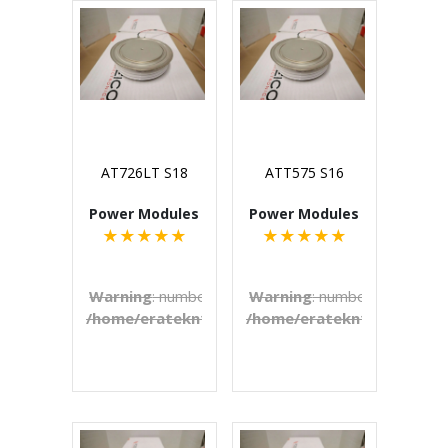
AT726LT S18
ATT575 S16
Power Modules
Power Modules
★
★
★
★
★
★
★
★
★
★
Warning
: number_format() expects parameter 1 to b
Warning
: number_format() e
/home/eratekn1/public_html/includes/template
/home/eratekn1/public_ht
on line
272
€U