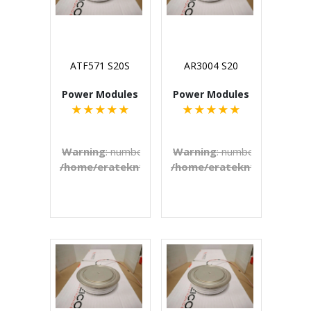
ATF571 S20S
AR3004 S20
Power Modules
Power Modules
★
★
★
★
★
★
★
★
★
★
Warning
: number_format() expects parameter 1 to b
Warning
: number_format() e
/home/eratekn1/public_html/includes/template
/home/eratekn1/public_ht
on line
272
€U