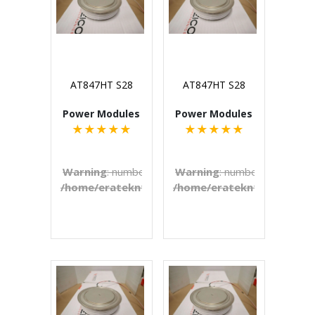
AT847HT S28
AT847HT S28
Power Modules
Power Modules
★
★
★
★
★
★
★
★
★
★
Warning
: number_format() expects parameter 1 to b
Warning
: number_format() e
/home/eratekn1/public_html/includes/template
/home/eratekn1/public_ht
on line
272
€U