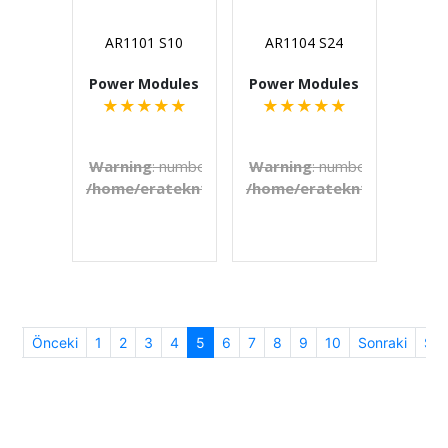
AR1101 S10
AR1104 S24
Power Modules
Power Modules
★
★
★
★
★
★
★
★
★
★
Warning
: number_format() expects parameter 1 to b
Warning
: number_format() e
/home/eratekn1/public_html/includes/template
/home/eratekn1/public_ht
on line
272
€U
(current)
İlk
Önceki
1
2
3
4
5
6
7
8
9
10
Sonraki
So