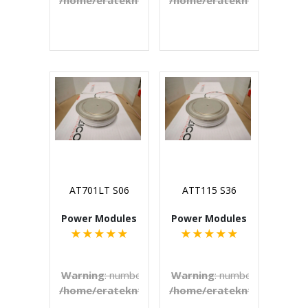
/home/eratekn1/public_html/includes/template
/home/eratekn1/public_ht
on line
272
€U
AT701LT S06
ATT115 S36
Power Modules
Power Modules
★
★
★
★
★
★
★
★
★
★
Warning
: number_format() expects parameter 1 to b
Warning
: number_format() e
/home/eratekn1/public_html/includes/template
/home/eratekn1/public_ht
on line
272