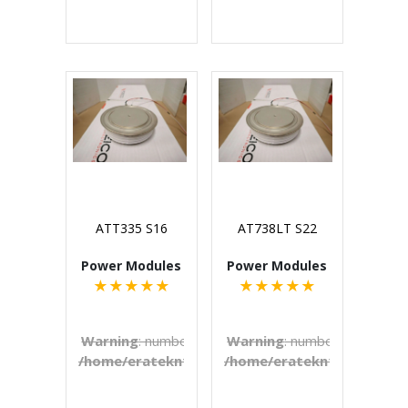
€U
ATT335 S16
AT738LT S22
Power Modules
Power Modules
★
★
★
★
★
★
★
★
★
★
Warning
: number_format() expects parameter 1 to b
Warning
: number_format() e
/home/eratekn1/public_html/includes/template
/home/eratekn1/public_ht
on line
272
€U