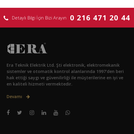
0 216 471 20 44
Detaylı Bilgi İçin Bizi Arayın
Era Teknik Elektrik Ltd. Şti elektronik, elektromekanik
sistemler ve otomatik kontrol alanlarında 1997'den beri
hak ettiği saygı ve güvenilirliği ile müşterilerine en iyi ve
en kaliteli hizmeti vermektedir.
Devamı