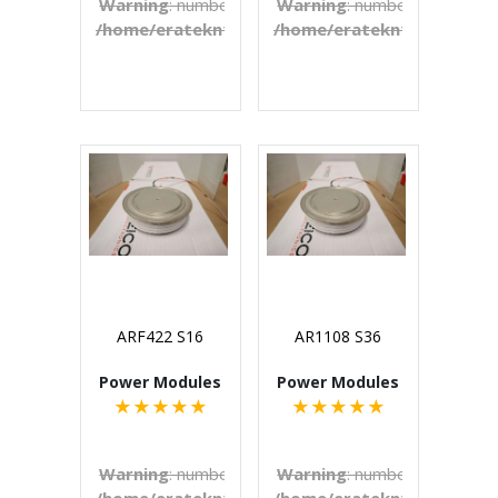
Warning
: number_format() expects parameter 1 to b
Warning
: number_format() e
/home/eratekn1/public_html/includes/template
/home/eratekn1/public_ht
on line
272
€U
ARF422 S16
AR1108 S36
Power Modules
Power Modules
★
★
★
★
★
★
★
★
★
★
Warning
: number_format() expects parameter 1 to b
Warning
: number_format() e