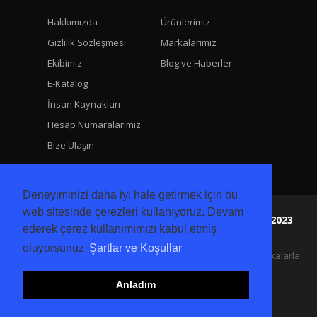
Hakkımızda
Ürünlerimiz
Gizlilik Sözleşmesi
Markalarımız
Ekibimiz
Blog ve Haberler
E-Katalog
İnsan Kaynakları
Hesap Numaralarımız
Bize Ulaşın
Deneyiminizi daha iyi hale getirmek için bu
web sitesinde çerezleri kullanıyoruz. Devam
Era Teknik Elektrik San ve Tic Ltd Sti. Copyright 2023
ederek çerez kullanımımızı kabul etmiş
Tüm Hakları Mahfuzdur.
oluyorsunuz
Şartlar ve Koşullar
30 Yıllık Endüstriyel Tecrübemizle Temsilcisi olduğumuz markalarla
satış, uygulama ve mühendislik hizmeti sunmaktayız.
Anladım