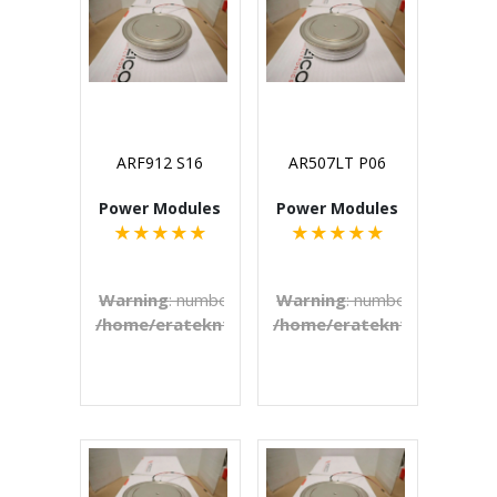
ARF912 S16
AR507LT P06
Power Modules
Power Modules
★
★
★
★
★
★
★
★
★
★
Warning
: number_format() expects parameter 1 to b
Warning
: number_format() e
/home/eratekn1/public_html/includes/template
/home/eratekn1/public_ht
on line
272
€U