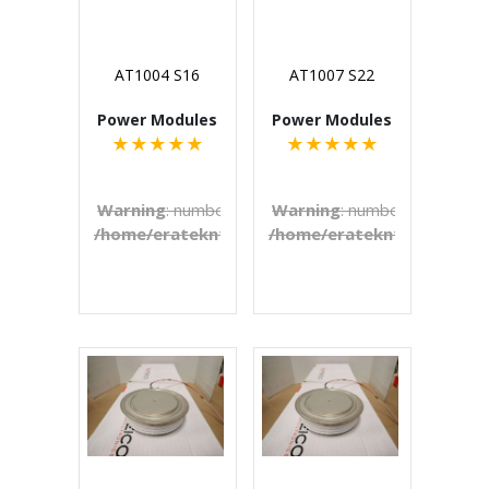
AT1004 S16
AT1007 S22
Power Modules
Power Modules
★
★
★
★
★
★
★
★
★
★
Warning
: number_format() expects parameter 1 to b
Warning
: number_format() e
/home/eratekn1/public_html/includes/template
/home/eratekn1/public_ht
on line
272
€U