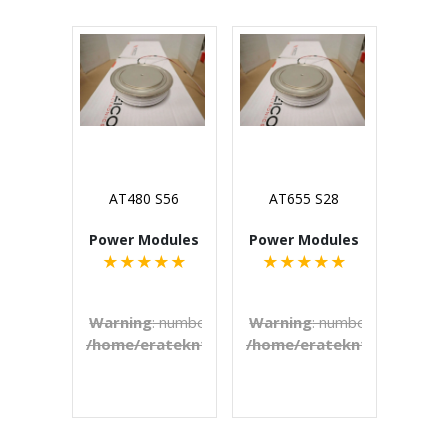
AT480 S56
AT655 S28
Power Modules
Power Modules
★
★
★
★
★
★
★
★
★
★
Warning
: number_format() expects parameter 1 to b
Warning
: number_format() e
/home/eratekn1/public_html/includes/template
/home/eratekn1/public_ht
on line
272
€U