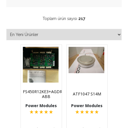
Toplam ürün sayısı
217
FS450R12KE3+AGDR71C
ATF1047 S14M
ABB
Power Modules
Power Modules
★
★
★
★
★
★
★
★
★
★