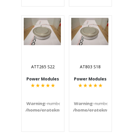
ATT265 S22
AT803 S18
Power Modules
Power Modules
★
★
★
★
★
★
★
★
★
★
Warning
: number_format() expects parameter 1 to b
Warning
: number_format() e
/home/eratekn1/public_html/includes/template
/home/eratekn1/public_ht
on line
272
€U