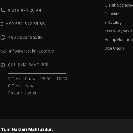
Gizlilik Sözleşm
0 216 471 20 44
Ekibimiz
E-Katalog
+90 552 312 55 86
İnsan Kaynakla
+90 5523125586
Hesap Numaral
Bize Ulaşın
info@erateknik.com.tr
ÇALIŞMA SAATLERİ
______________________________
P.Tesi - Cuma :
09:00 - 18:00
C.Tesi : Kapalı
Pazar : Kapalı
23 Tüm Hakları Mahfuzdur.