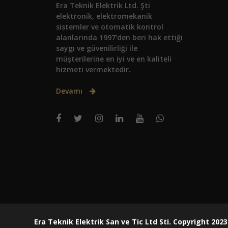
Era Teknik Elektrik Ltd. Şti
elektronik, elektromekanik
sistemler ve otomatik kontrol
alanlarında 1997'den beri hak ettiği
saygı ve güvenilirliği ile
müşterilerine en iyi ve en kaliteli
hizmeti vermektedir.
Devamı
Era Teknik Elektrik San ve Tic Ltd Sti. Copyright 20