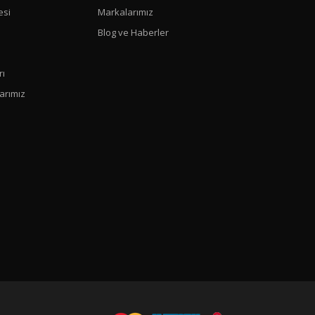
esi
Markalarımız
Blog ve Haberler
rı
arımız