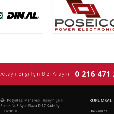
0 216 471 
Detaylı Bilgi İçin Bizi Arayın
Kozyatağı Mahallesi .Hüseyin Çelik
KURUMSAL
Sokak No3 Ayar Plaza D:17 Kadıköy
İSTANBUL
Hakkımızda