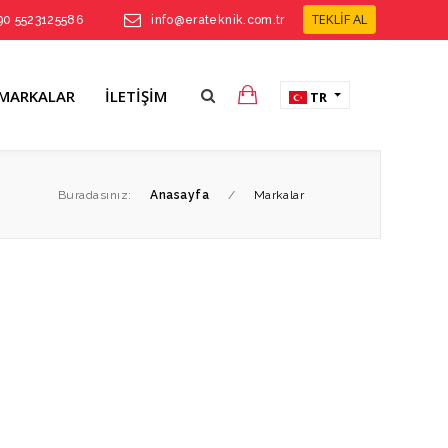
TEKLİF AL
90 5523125586
info@erateknik.com.tr
MARKALAR
İLETIŞIM
TR
Buradasınız:
Anasayfa
/
Markalar