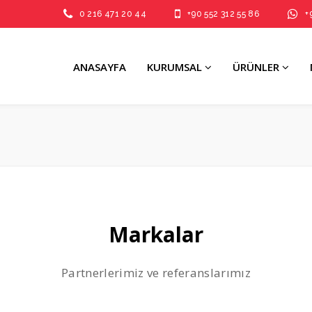
0 216 471 20 44
+90 552 312 55 86
+
ANASAYFA
KURUMSAL
ÜRÜNLER
Markalar
Partnerlerimiz ve referanslarımız